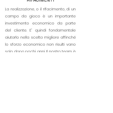
La realizzazione, o il rifacimento, di un
campo da gioco è un importante
investimento economico da parte
del cliente. E' quindi fondamentale
aiutarlo nella scelta migliore affinché
lo sforzo economico non risulti vano
solo dopo pochi anni. Il nostro team è
sempre pronto a valutare ogni
aspetto inerente alla zona climatica,
alla necessità di utilizzo, alle
disponibilità economiche iniziali e
previste per la futura manutenzione, in
modo da illustrare ed aiutare ogni
società sportiva ed amministrazione
comunale ad intraprendere il